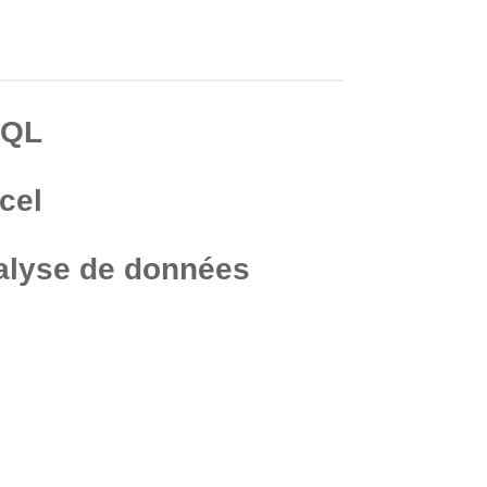
SQL
cel
alyse de données