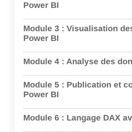
Power BI
Module 3 : Visualisation d
Power BI
Module 4 : Analyse des do
Module 5 : Publication et c
Power BI
Module 6 : Langage DAX a