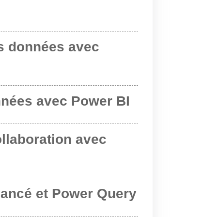
es données avec
nnées avec Power BI
ollaboration avec
vancé et Power Query