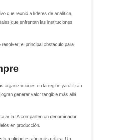
o que reunió a líderes de analítica,
ales que enfrentan las instituciones
esolver: el principal obstáculo para
mpre
s organizaciones en la región ya utilizan
ogran generar valor tangible más allá
scalar la IA comparten un denominador
delos en producción.
sta realidad es aún más crítica. Un