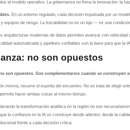
los al modelo operativo. La gobernanza no frena la innovación: la hac
bles.
En un entorno regulado, cada decisión impulsada por un modelo
 y equipos de riesgo. La trazabilidad no es un lujo — es una condició
s arquitecturas modernas de datos permiten avanzar con velocidad
 calidad automatizada y pipelines confiables son la base para que la 
ianza: no son opuestos
a no son opuestos. Son complementarios cuando se construyen so
n misma, resume el espíritu del encuentro. No se trata de elegir entre
ue permite hacer ambas cosas al mismo tiempo.
liderando la transformación analítica en la región no son necesariam
que la confianza en la IA se construye desde adentro: desde la calidad
tucional frente a cada decisión crítica.