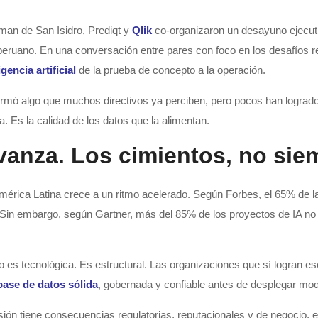
lman de San Isidro, Prediqt y
Qlik
co-organizaron un desayuno ejecutiv
 peruano. En una conversación entre pares con foco en los desafíos re
igencia artificial
de la prueba de concepto a la operación.
rmó algo que muchos directivos ya perciben, pero pocos han logrado r
a. Es la calidad de los datos que la alimentan.
vanza. Los cimientos, no sie
 América Latina crece a un ritmo acelerado. Según Forbes, el 65% de la
Sin embargo, según Gartner, más del 85% de los proyectos de IA no l
o es tecnológica. Es estructural. Las organizaciones que sí logran e
base de datos sólida
, gobernada y confiable antes de desplegar mo
sión tiene consecuencias regulatorias, reputacionales y de negocio, e